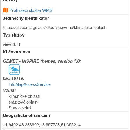
Prohlížecí služba WMS
Jedinečný identifikátor
https://gis.cenia.gov.cz/id/service/wms/klimaticke_oblasti
Typ služby
view 3.11
Klíčová slova
GEMET - INSPIRE themes, version 1.0:
ISO 19119:
infoMapAccessService
Volná:
klimatické oblasti
srážkové oblasti
Stav ovzduší
Geografické ohraničení
11.9402,48.233902,18.957728,51.355214