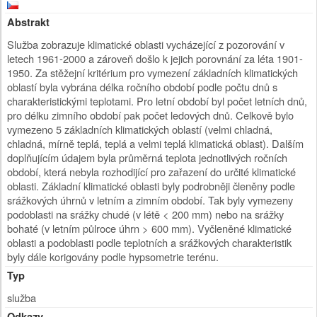
Abstrakt
Služba zobrazuje klimatické oblasti vycházející z pozorování v
letech 1961-2000 a zároveň došlo k jejich porovnání za léta 1901-
1950. Za stěžejní kritérium pro vymezení základních klimatických
oblastí byla vybrána délka ročního období podle počtu dnů s
charakteristickými teplotami. Pro letní období byl počet letních dnů,
pro délku zimního období pak počet ledových dnů. Celkově bylo
vymezeno 5 základních klimatických oblastí (velmi chladná,
chladná, mírně teplá, teplá a velmi teplá klimatická oblast). Dalším
doplňujícím údajem byla průměrná teplota jednotlivých ročních
období, která nebyla rozhodijící pro zařazení do určité klimatické
oblasti. Základní klimatické oblasti byly podrobněji členěny podle
srážkových úhrnů v letním a zimním období. Tak byly vymezeny
podoblasti na srážky chudé (v létě < 200 mm) nebo na srážky
bohaté (v letním půlroce úhrn > 600 mm). Vyčleněné klimatické
oblasti a podoblasti podle teplotních a srážkových charakteristik
byly dále korigovány podle hypsometrie terénu.
Typ
služba
Odkazy