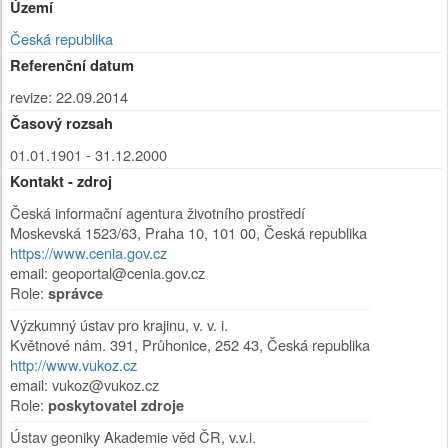
Území
Česká republika
Referenční datum
revize: 22.09.2014
Časový rozsah
01.01.1901 - 31.12.2000
Kontakt - zdroj
Česká informační agentura životního prostředí
Moskevská 1523/63
,
Praha 10
,
101 00
,
Česká republika
https://www.cenia.gov.cz
email: geoportal@cenia.gov.cz
Role:
správce
Výzkumný ústav pro krajinu, v. v. i.
Květnové nám. 391
,
Průhonice
,
252 43
,
Česká republika
http://www.vukoz.cz
email: vukoz@vukoz.cz
Role:
poskytovatel zdroje
Ústav geoniky Akademie věd ČR, v.v.i.