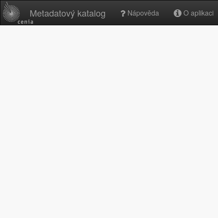
Metadatový katalog
Nápověda
O aplikaci